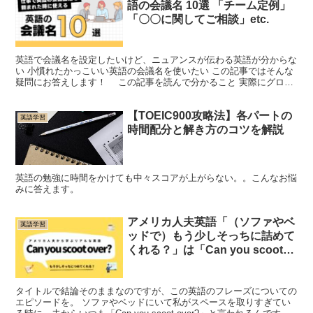
語の会議名 10選 「チーム定例」
「〇〇に関してご相談」etc.
英語で会議名を設定したいけど、ニュアンスが伝わる英語が分からな
い 小慣れたかっこいい英語の会議名を使いたい この記事ではそんな
疑問にお答えします！ この記事を読んで分かること 実際にグロー
バル企業で使われている、英語の会議名 定例会議や単...
【TOEIC900攻略法】各パートの
英語学習
時間配分と解き方のコツを解説
英語の勉強に時間をかけても中々スコアが上がらない。。こんなお悩
みに答えます。
アメリカ人夫英語「（ソファやベ
英語学習
ッドで）もう少しそっちに詰めて
くれる？」は「Can you scoot
over?」
タイトルで結論そのままなのですが、この英語のフレーズについての
エピソードを。 ソファやベッドにいて私がスペースを取りすぎてい