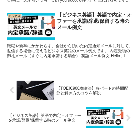
る時に、夫からいつも「Can you scoot over?」と言われるんです。
私はこのフレーズに馴染みがなさすぎ...
【ビジネス英語】英語で内定・オ
ビジネス
ファーを承諾/辞退/保留する時の
メール例文
転職や新卒にかかわらず、会社から頂いた内定通知メールに対して、
返信する場合に使えるビジネス英語のメール例文です。 内定受領の
御礼メール（すぐに内定承諾する場合） 英語メール例文 Hello , I
would like to thank y...
【TOEIC900攻略法】各パートの時間配
分と解き方のコツを解説
【ビジネス英語】英語で内定・オファー
を承諾/辞退/保留する時のメール例文