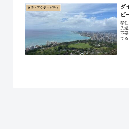
ダ
旅行・アクティビティ
ビ
移住
先週
不要
てる