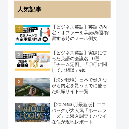
人気記事
【ビジネス英語】英語で内
定・オファーを承諾/辞退/保
留する時のメール例文
【ビジネス英語】実際に使
った英語の会議名 10選
「チーム定例」「〇〇に関
してご相談」etc.
【海外転職】日本で働きな
がら内定を貰うまでに使っ
た転職サイト一覧
【2024年6月最新版】エコ
バッグが大人気「ホールフ
ーズ」に潜入調査！ハワイ
在住が現地レポート